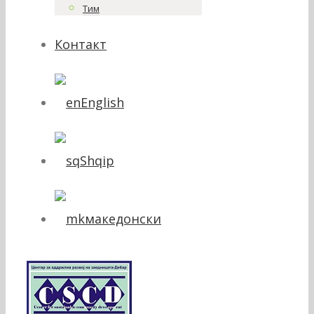
Тим
Контакт
English
Shqip
македонски