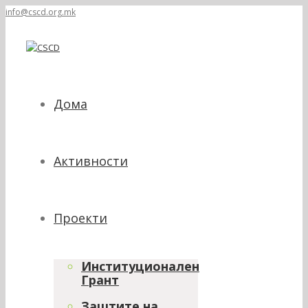
info@cscd.org.mk
Дома
Активности
Проекти
Институционален
Грант
Заштите на