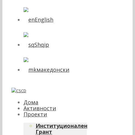
English
Shqip
македонски
Дома
Активности
Проекти
Институционален
Грант