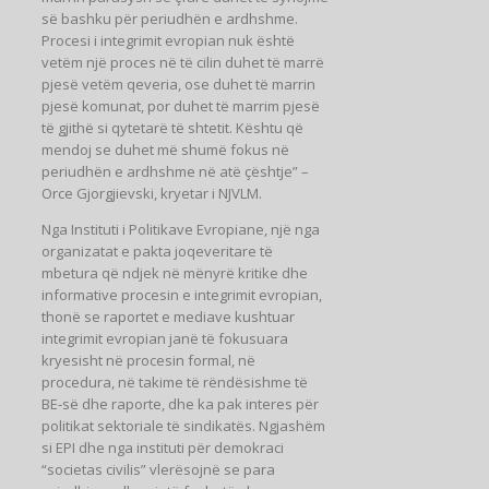
së bashku për periudhën e ardhshme.
Procesi i integrimit evropian nuk është
vetëm një proces në të cilin duhet të marrë
pjesë vetëm qeveria, ose duhet të marrin
pjesë komunat, por duhet të marrim pjesë
të gjithë si qytetarë të shtetit. Kështu që
mendoj se duhet më shumë fokus në
periudhën e ardhshme në atë çështje” –
Orce Gjorgjievski, kryetar i NJVLM.
Nga Instituti i Politikave Evropiane, një nga
organizatat e pakta joqeveritare të
mbetura që ndjek në mënyrë kritike dhe
informative procesin e integrimit evropian,
thonë se raportet e mediave kushtuar
integrimit evropian janë të fokusuara
kryesisht në procesin formal, në
procedura, në takime të rëndësishme të
BE-së dhe raporte, dhe ka pak interes për
politikat sektoriale të sindikatës. Ngjashëm
si EPI dhe nga instituti për demokraci
“societas civilis” vlerësojnë se para