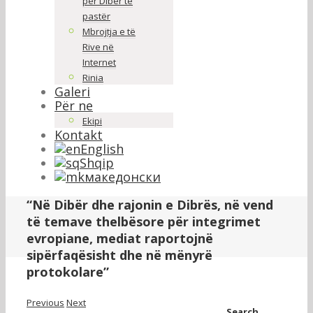
për Dibër të
pastër
Mbrojtja e të
Rive në
Internet
Rinia
Galeri
Për ne
Ekipi
Kontakt
English
Shqip
македонски
“Në Dibër dhe rajonin e Dibrës, në vend
të temave thelbësore për integrimet
evropiane, mediat raportojnë
sipërfaqësisht dhe në mënyrë
protokolare”
Previous
Next
Search