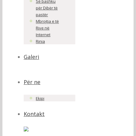
Së bashku
për Dibër të
pastër
Mbrojtja e të
Rive në
Internet
Rinia
Galeri
Për ne
Ekipi
Kontakt