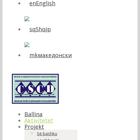
English
Shqip
македонски
Ballina
Aktivitetet
Projekt
Së bashku