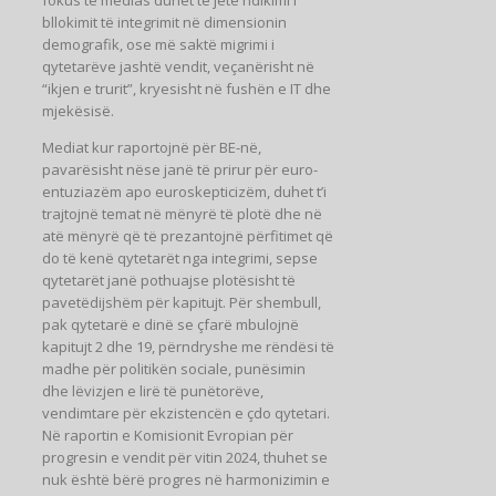
bllokimit të integrimit në dimensionin
demografik, ose më saktë migrimi i
qytetarëve jashtë vendit, veçanërisht në
“ikjen e trurit”, kryesisht në fushën e IT dhe
mjekësisë.
Mediat kur raportojnë për BE-në,
pavarësisht nëse janë të prirur për euro-
entuziazëm apo euroskepticizëm, duhet t’i
trajtojnë temat në mënyrë të plotë dhe në
atë mënyrë që të prezantojnë përfitimet që
do të kenë qytetarët nga integrimi, sepse
qytetarët janë pothuajse plotësisht të
pavetëdijshëm për kapitujt. Për shembull,
pak qytetarë e dinë se çfarë mbulojnë
kapitujt 2 dhe 19, përndryshe me rëndësi të
madhe për politikën sociale, punësimin
dhe lëvizjen e lirë të punëtorëve,
vendimtare për ekzistencën e çdo qytetari.
Në raportin e Komisionit Evropian për
progresin e vendit për vitin 2024, thuhet se
nuk është bërë progres në harmonizimin e