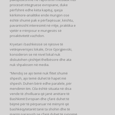
proceset integruese evropiane, duke
përfshirë edhe këta kapituj, qasja
kërkimore-analitike ende mungon ose
është shumë pak e përfaqësuar, kështu,
pavarësisht interesimit në rritje, praktika e
vjetër e rrënjosur e mungesës së
proaktivitetit vazhdon.
Kryetari i bashkësisë së njësive të
vetëqeverisjes lokale, Orce Gjorgjievski,
konsideron se në nivel lokal nuk
diskutohen çështjet thelbësore dhe ata
nuk shpalosen në media.
“Mendoj se ajo temë nuk flitet shumë
shpesh, ajo temë duhet të hapet më
shpesh. Duhen bërë edhe paralele, për
mendimin tim. Cila është situata në disa
vende të zhvilluara që janë anëtare të
Bashkimit Evropian dhe çfarë duhet të
bëjmë për të përparuar në mënyrë që
bashkëqytetarët tanë ta shohin dhe të
marrin parasysh se çfarë duhet të synojmë