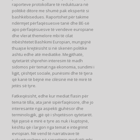
raporteve protokollare të reduktuara në
politikë ditore me shumë pak ekspertë si
bashkëbisedues. Raportohet për takime
ndërmjet përfaqësuesve tanë dhe BE-së
apo përfaqësuesve të vendeve europiane
dhe vlerat themelore mbi të cilat
mbështetet Bashkimi Europian, mungojnë
thuajse krejtësisht si në skenën politike
ashtu edhe atë mediatike. Megjithatë,
qytetarët shprehin interesim të madh
sidomos për temat nga ekonomia, sundimi i
ligjit, çështjet sociale, punësimi dhe të tjera
që kanë të bëjnë me cilësinë më të mirë të
jetës së tyre.
Fatkeqësisht, edhe kur mediat flasin për
tema të tilla, ata janë sipërfaqësore, dhe jo
interesante nga aspekti gjuhësor dhe
terminologjik, gjë që i shqetëson qytetarët.
Një pjesë e mirë e tyre as nuk i kuptojnë,
kështu që i largon nga temat e integrimit
evropian. Në vend të narrativave të
pakuptueshme në raportimin mediatik mbi