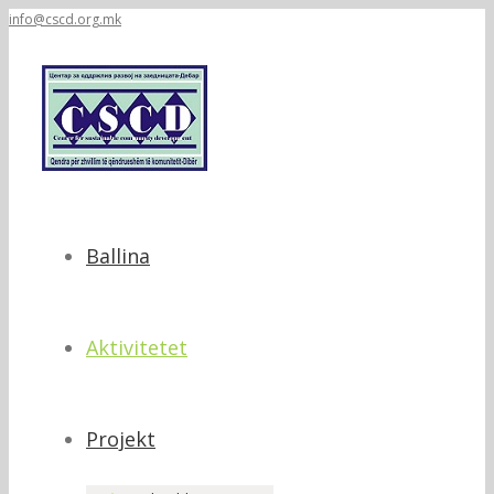
info@cscd.org.mk
Ballina
Aktivitetet
Projekt