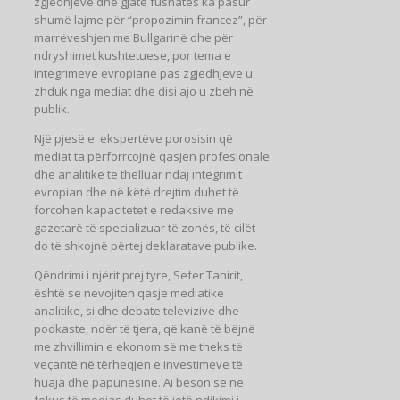
zgjedhjeve dhe gjatë fushatës ka pasur
shumë lajme për “propozimin francez”, për
marrëveshjen me Bullgarinë dhe për
ndryshimet kushtetuese, por tema e
integrimeve evropiane pas zgjedhjeve u
zhduk nga mediat dhe disi ajo u zbeh në
publik.
Një pjesë e ekspertëve porosisin që
mediat ta përforrcojnë qasjen profesionale
dhe analitike të thelluar ndaj integrimit
evropian dhe në këtë drejtim duhet të
forcohen kapacitetet e redaksive me
gazetarë të specializuar të zonës, të cilët
do të shkojnë përtej deklaratave publike.
Qëndrimi i njërit prej tyre, Sefer Tahirit,
është se nevojiten qasje mediatike
analitike, si dhe debate televizive dhe
podkaste, ndër të tjera, që kanë të bëjnë
me zhvillimin e ekonomisë me theks të
veçantë në tërheqjen e investimeve të
huaja dhe papunësinë. Ai beson se në
fokus të medias duhet të jetë ndikimi i