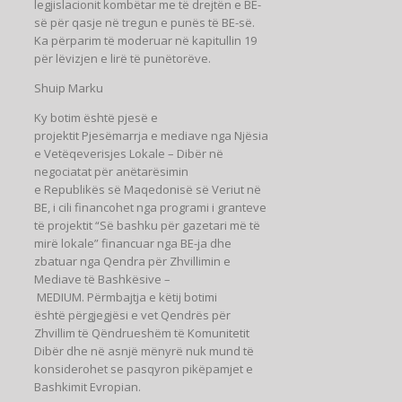
legjislacionit kombëtar me të drejtën e BE-
së për qasje në tregun e punës të BE-së.
Ka përparim të moderuar në kapitullin 19
për lëvizjen e lirë të punëtorëve.
Shuip Marku
Ky botim është pjesë e
projektit Pjesëmarrja e mediave nga Njësia
e Vetëqeverisjes Lokale – Dibër në
negociatat për anëtarësimin
e Republikës së Maqedonisë së Veriut në
BE, i cili financohet nga programi i granteve
të projektit “Së bashku për gazetari më të
mirë lokale” financuar nga BE-ja dhe
zbatuar nga Qendra për Zhvillimin e
Mediave të Bashkësive –
MEDIUM. Përmbajtja e këtij botimi
është përgjegjësi e vet Qendrës për
Zhvillim të Qëndrueshëm të Komunitetit
Dibër dhe në asnjë mënyrë nuk mund të
konsiderohet se pasqyron pikëpamjet e
Bashkimit Evropian.