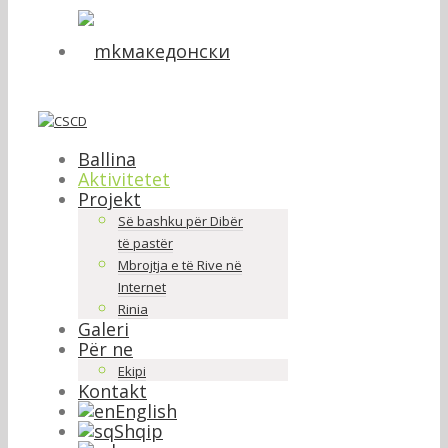
македонски
Ballina
Aktivitetet
Projekt
Së bashku për Dibër
të pastër
Mbrojtja e të Rive në
Internet
Rinia
Galeri
Për ne
Ekipi
Kontakt
English
Shqip