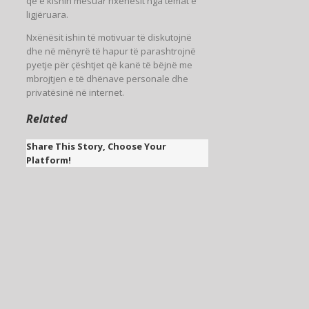
që e kishin mësuar nxënësit nga temat e
ligjëruara.
Nxënësit ishin të motivuar të diskutojnë
dhe në mënyrë të hapur të parashtrojnë
pyetje për çështjet që kanë të bëjnë me
mbrojtjen e të dhënave personale dhe
privatësinë në internet.
Related
Share This Story, Choose Your
Platform!