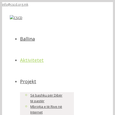
info@cscd.org.mk
Ballina
Aktivitetet
Projekt
Së bashku për Dibër
të pastër
Mbrojtja e të Rive në
Internet