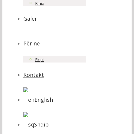
Rinia
Galeri
Për ne
Ekipi
Kontakt
English
Shqip