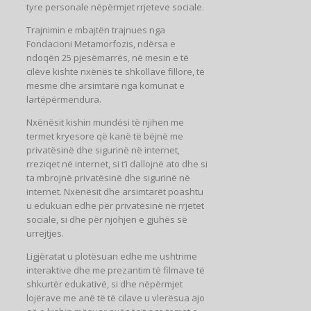
tyre personale nëpërmjet rrjeteve sociale.
Trajnimin e mbajtën trajnues nga
Fondacioni Metamorfozis, ndërsa e
ndoqën 25 pjesëmarrës, në mesin e të
cilëve kishte nxënës të shkollave fillore, të
mesme dhe arsimtarë nga komunat e
lartëpërmendura.
Nxënësit kishin mundësi të njihen me
termet kryesore që kanë të bëjnë me
privatësinë dhe sigurinë në internet,
rreziqet në internet, si t’i dallojnë ato dhe si
ta mbrojnë privatësinë dhe sigurinë në
internet. Nxënësit dhe arsimtarët poashtu
u edukuan edhe për privatësinë në rrjetet
sociale, si dhe për njohjen e gjuhës së
urrejtjes.
Ligjëratat u plotësuan edhe me ushtrime
interaktive dhe me prezantim të filmave të
shkurtër edukativë, si dhe nëpërmjet
lojërave me anë të të cilave u vlerësua ajo