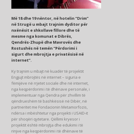
Më 18 dhe 19 nëntor, në hotelin “Drim”
në Strugë u mbajt trajnim dyditor për
nxënësit e shkollave fillore dhe të
mesme nga komunat e Dibrës,
Qendrës-Zhupë dhe Mavrovës dhe
Rostushës në temën “Përdorimi i
sigurt dhe mbrojtja e privatësisë në
internet”.
Ky trajnim u mbajt në kuadër të projektit
Engjujt mbrojtës në internet – siguria e
fëmijëve në rrjetet sociale dhe në internet,
nga keqpërdorimi i të dhënave personale, i
implementuar nga Qendra për zhvillim të
qëndrueshëm të bashkësisë në Dibër, në
partneritet me Fondacionin Metamorfozis,
ndërsa i mbështetur nga projekti i USAID-it
për shoqëri qytetare. Qëllimi kryesor i
projektit është mbrojtja dhe edukimi i të
rinjve nga keqpërdorimi i të dhënave të