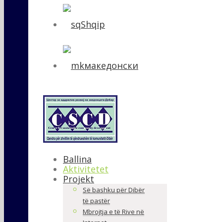
Shqip
македонски
Ballina
Aktivitetet
Projekt
Së bashku për Dibër
të pastër
Mbrojtja e të Rive në