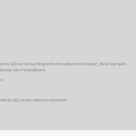
iare e OJQ-ve në bashkëpunim me sektorin e biznesit”, Besir Dernjani,
donisë Veri-Perëndimore
ve
mit të OJQ-ve me sektorin e biznesit