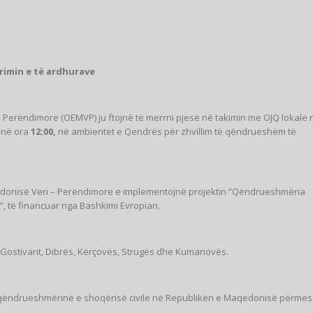
rimin e të ardhurave
erëndimore (OEMVP) ju ftojnë të merrni pjesë në takimin me OJQ lokale 
m në ora
12:00,
në ambientet e Qendrës për zhvillim të qëndrueshëm të
donisë Veri – Perëndimore e implementojnë projektin “Qëndrueshmëria
, të financuar nga Bashkimi Evropian.
, Gostivarit, Dibrës, Kërçovës, Strugës dhe Kumanovës.
në qëndrueshmërinë e shoqërisë civile në Republikën e Maqedonisë përmes