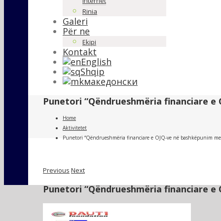
Internet
Rinia
Galeri
Për ne
Ekipi
Kontakt
English
Shqip
македонски
Punetori “Qëndrueshmëria financiare e 
Home
Aktivitetet
Punetori “Qëndrueshmëria financiare e OJQ-ve në bashkëpunim me s
Previous
Next
Punetori “Qëndrueshmëria financiare e 