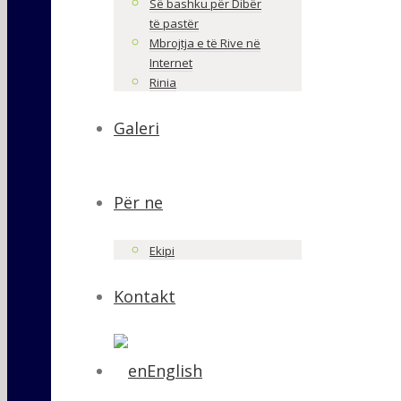
Së bashku për Dibër
të pastër
Mbrojtja e të Rive në
Internet
Rinia
Galeri
Për ne
Ekipi
Kontakt
English