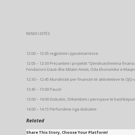
RENDI I DITËS
12:00 – 12:05 regjistrimi i pjesëmarrësve
12:05 – 12:30 Prezantimi i projektit “Qëndrueshmëria financ
Fondacioni Dauti dhe Milaim Ameti, Oda Ekonomike e Maqe
12:30 – 12:45 Mundësitë për financim të aktiviteteve të OJQ-
12:45 – 13:00 Pauzë
13:00 – 14:00 Diskutim, Shkëmbimi i përvojave të bashkëpuni
14:00 – 14:15 Përfundime nga diskutimi
Related
Share This Story, Choose Your Platform!