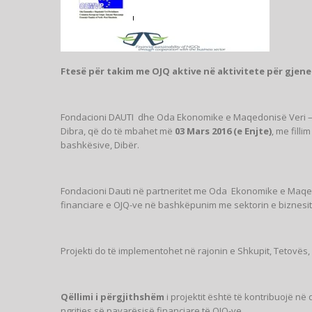
Ftesë për takim me OJQ aktive në aktivitete për gjene
Fondacioni DAUTI dhe Oda Ekonomike e Maqedonisë Veri – P
Dibra, që do të mbahet më
03 Mars 2016 (e Enjte)
, me filli
bashkësive, Dibër.
Fondacioni Dauti në partneritet me Oda Ekonomike e Maqe
financiare e OJQ-ve në bashkëpunim me sektorin e biznesit”
Projekti do të implementohet në rajonin e Shkupit, Tetovës
Qëllimi i përgjithshëm
i projektit është të kontribuojë 
ngritjes së pavarësisë financiare të OJQ-ve.