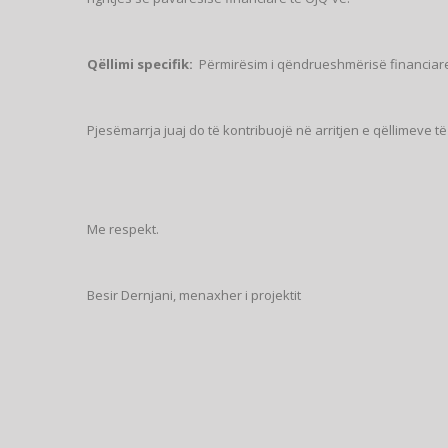
Qëllimi specifik:
Përmirësim i qëndrueshmërisë financiare
Pjesëmarrja juaj do të kontribuojë në arritjen e qëllimeve të 
Me respekt.
Besir Dernjani, menaxher i projektit