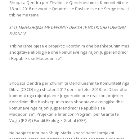
Shoqata Qendra per Zhvillim te Qendrueshm et Komunitetit me
18 prill 2018 ne zyrat e Qendres se Bashkesive ne Struge mbajti
tribine me teme :
SI TE MENAXHOJME ME DEPONITˠ DERISA TE NDERTOHET DEPONIA
RAJONALE
Tribina ishte pjese e projektit: Koordinim dhe bashkepunim mes
shoqatave ekologjike dhe komunave nga rajoni Jugperendimor
i Republiks se Maqedonise”
Shoqata Qendra per Zhvillim te Qendrueshm te Komunitetit nga
Dibra (CSCD) nga shtatori 2017 deri me tetor 2018, ne Diber dhe
komunat nga rajoni planor Jugperndimor e realizon projektin
Koordinim dhe bashkepunim mes shoqatave ekologjike dhe
komunave nga rajoni Jugperendimor i Republiks se
Maqedonise”. Projektin e financon Programi per Grante te
Vogla (PGV) i Fondit Ekologjik Global (GEF).
Ne hapje te tribunes Shuip Marku koordinator i projektit