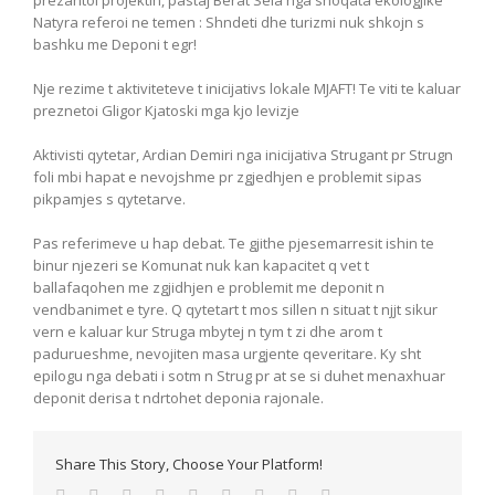
prezantoi projektin, pastaj Berat Sela nga shoqata ekologjike
Natyra referoi ne temen : Shndeti dhe turizmi nuk shkojn s
bashku me Deponi t egr!
Nje rezime t aktiviteteve t inicijativs lokale MJAFT! Te viti te kaluar
preznetoi Gligor Kjatoski mga kjo levizje
Aktivisti qytetar, Ardian Demiri nga inicijativa Strugant pr Strugn
foli mbi hapat e nevojshme pr zgjedhjen e problemit sipas
pikpamjes s qytetarve.
Pas referimeve u hap debat. Te gjithe pjesemarresit ishin te
binur njezeri se Komunat nuk kan kapacitet q vet t
ballafaqohen me zgjidhjen e problemit me deponit n
vendbanimet e tyre. Q qytetart t mos sillen n situat t njjt sikur
vern e kaluar kur Struga mbytej n tym t zi dhe arom t
padurueshme, nevojiten masa urgjente qeveritare. Ky sht
epilogu nga debati i sotm n Strug pr at se si duhet menaxhuar
deponit derisa t ndrtohet deponia rajonale.
Share This Story, Choose Your Platform!