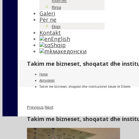
Internet
Rinia
Galeri
Për ne
Ekipi
Kontakt
English
Shqip
македонски
Takim me bizneset, shoqatat dhe institu
Home
Aktivitetet
Takim me bizneset, shoqatat dhe institucionet lokale të Dibrës
Previous
Next
Takim me bizneset, shoqatat dhe institu