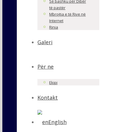
Së bashku për Dibër
të pastër
Mbrojtja e të Rive në
Internet
Rinia
Galeri
Për ne
Ekipi
Kontakt
English