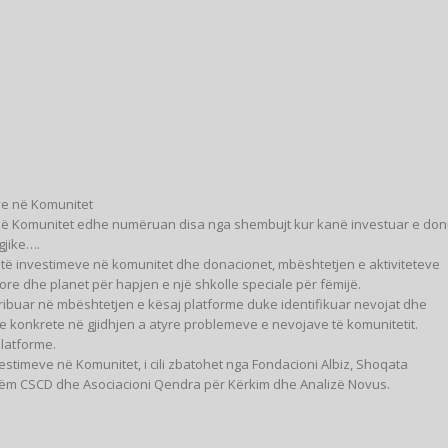
ve në Komunitet
me në Komunitet edhe numëruan disa nga shembujt kur kanë investuar e do
gjike….
 të investimeve në komunitet dhe donacionet, mbështetjen e aktiviteteve
re dhe planet për hapjen e një shkolle speciale për fëmijë.
tribuar në mbështetjen e kësaj platforme duke identifikuar nevojat dhe
e konkrete në gjidhjen a atyre problemeve e nevojave të komunitetit.
latforme.
vestimeve në Komunitet, i cili zbatohet nga Fondacioni Albiz, Shoqata
hëm CSCD dhe Asociacioni Qendra për Kërkim dhe Analizë Novus.