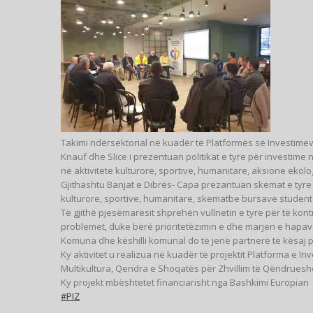
Takimi ndërsektorial në kuadër të Platformës së Investime
Knauf dhe Slice i prezentuan politikat e tyre për investi
në aktivitete kulturore, sportive, humanitare, aksione ekolo
Gjithashtu Banjat e Dibrës- Capa prezantuan skemat e tyre
kulturore, sportive, humanitare, skematbe bursave studento
Të gjithë pjesëmarësit shprehën vullnetin e tyre për të kon
problemet, duke bërë prioritetëzimin e dhe marjen e hapav
Komuna dhe këshilli komunal do të jenë partnerë të kësaj p
Ky aktivitet u realizua në kuadër të projektit Platforma e In
Multikultura, Qendra e Shoqatës për Zhvillim të Qëndrues
Ky projekt mbështetet financiarisht nga Bashkimi Europian
#PIZ