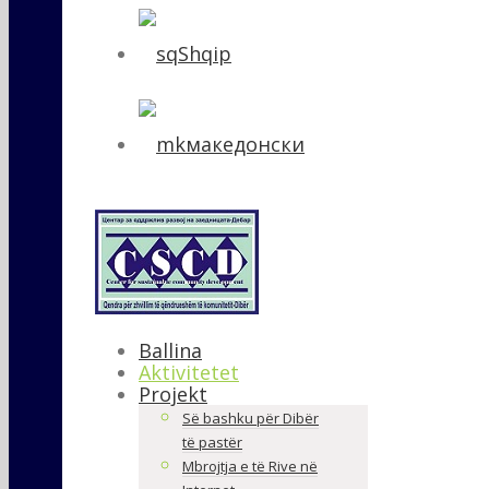
Shqip
македонски
Ballina
Aktivitetet
Projekt
Së bashku për Dibër
të pastër
Mbrojtja e të Rive në