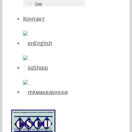
Тим
Контакт
English
Shqip
македонски