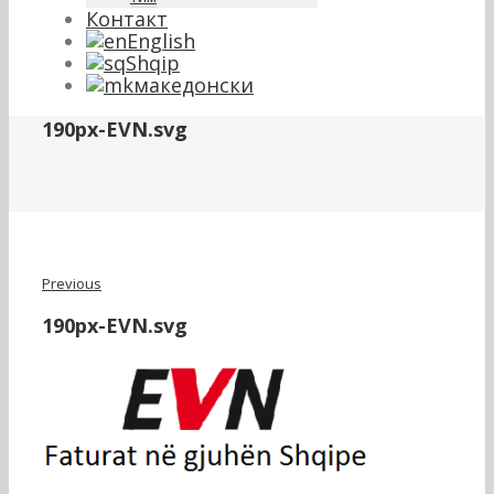
Контакт
English
Shqip
македонски
190px-EVN.svg
Previous
190px-EVN.svg