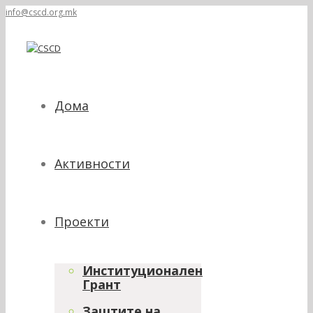
info@cscd.org.mk
Дома
Активности
Проекти
Институционален
Грант
Заштите на