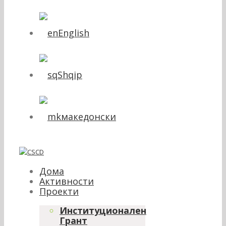
English
Shqip
македонски
Дома
Активности
Проекти
Институционален
Грант