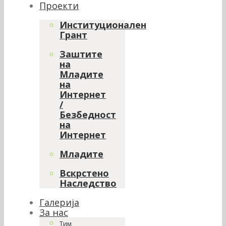
Проекти
Институционален
Грант
Заштите
на
Младите
на
Интернет
/
Безбедност
на
Интернет
Младите
Вскрстено
Наследство
Галерија
За нас
Тим