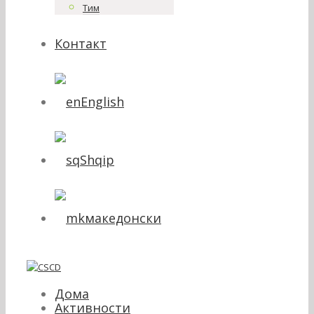
Тим
Контакт
English
Shqip
македонски
Дома
Активности