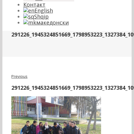
Контакт
English
Shqip
македонски
291226_1945324851669_1798953223_1327384_10
Previous
291226_1945324851669_1798953223_1327384_10