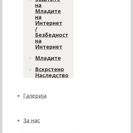
на
Младите
на
Интернет
/
Безбедност
на
Интернет
Младите
Вскрстено
Наследство
Галерија
За нас