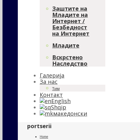
Заштите на
Младите на
Интернет /
Безбедност
на Интернет
Младите
Вскрстено
Наследство
Галерија
За нас
Тим
Контакт
English
Shqip
македонски
portserii
Home