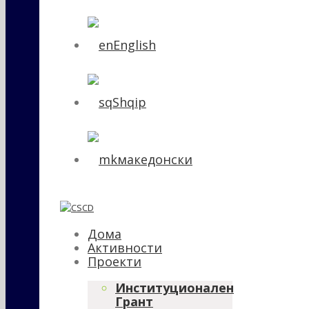
English
Shqip
македонски
Дома
Активности
Проекти
Институционален
Грант