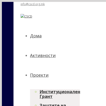
info@cscd.org.mk
Дома
Активности
Проекти
Институционален
Грант
Заштите на