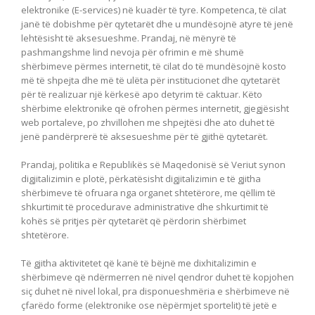
elektronike (E-services) në kuadër të tyre. Kompetenca, të cilat
janë të dobishme për qytetarët dhe u mundësojnë atyre të jenë
lehtësisht të aksesueshme. Prandaj, në mënyrë të
pashmangshme lind nevoja për ofrimin e më shumë
shërbimeve përmes internetit, të cilat do të mundësojnë kosto
më të shpejta dhe më të ulëta për institucionet dhe qytetarët
për të realizuar një kërkesë apo detyrim të caktuar. Këto
shërbime elektronike që ofrohen përmes internetit, gjegjësisht
web portaleve, po zhvillohen me shpejtësi dhe ato duhet të
jenë pandërprerë të aksesueshme për të gjithë qytetarët.
Prandaj, politika e Republikës së Maqedonisë së Veriut synon
digjitalizimin e plotë, përkatësisht digjitalizimin e të gjitha
shërbimeve të ofruara nga organet shtetërore, me qëllim të
shkurtimit të procedurave administrative dhe shkurtimit të
kohës së pritjes për qytetarët që përdorin shërbimet
shtetërore.
Të gjitha aktivitetet që kanë të bëjnë me dixhitalizimin e
shërbimeve që ndërmerren në nivel qendror duhet të kopjohen
siç duhet në nivel lokal, pra disponueshmëria e shërbimeve në
çfarëdo forme (elektronike ose nëpërmjet sportelit) të jetë e