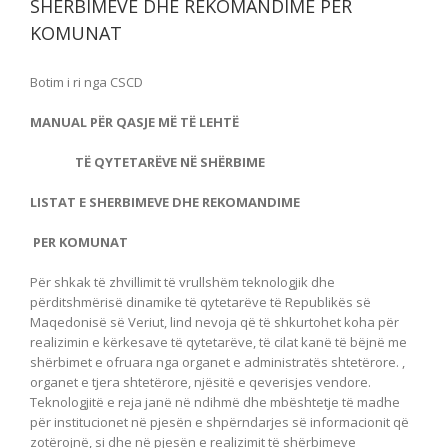
SHERBIMEVE DHE REKOMANDIME PER
KOMUNAT
Botim i ri nga CSCD
MANUAL
PËR
QASJE
MË
T
Ë LEHTË
TË QYTETARËVE NË SHËRBIME
LIST
AT
E SHERBIMEVE DHE REKOMANDIME
PER KOMUNA
T
Për shkak të zhvillimit të vrullshëm teknologjik dhe
përditshmërisë dinamike të qytetarëve të Republikës së
Maqedonisë së Veriut, lind nevoja që të shkurtohet koha për
realizimin e kërkesave të qytetarëve, të cilat kanë të bëjnë me
shërbimet e ofruara nga organet e administratës shtetërore. ,
organet e tjera shtetërore, njësitë e qeverisjes vendore.
Teknologjitë e reja janë në ndihmë dhe mbështetje të madhe
për institucionet në pjesën e shpërndarjes së informacionit që
zotërojnë, si dhe në pjesën e realizimit të shërbimeve