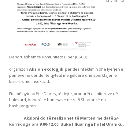
Zhvillim të
Qëndrueshëm të Komunitetit Dibër (CSCD)
organizon
Aksion ekologjik
për dezinfektimin dhe lyerjen e
pemëve në qendër të qytetit me gëlqere dhe spërktajen e
kurorës me insekticid.
Ftojmë qytetarët e Dibrës, të rinjtë, pronarët e shitoreve në
bulevard, banorët e banesave në rr. 8 Shtatori të na
bashkangjiten!
Aksioni do të realizohet të Martën me datë 24
korrik nga ora 9.00-12.00, duke filluar nga hotel Uraniku.